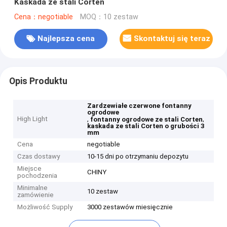
Kaskada ze stali Corten
Cena：negotiable
MOQ：10 zestaw
Najlepsza cena
Skontaktuj się teraz
Opis Produktu
Zardzewiałe czerwone fontanny
ogrodowe
High Light
,
,
fontanny ogrodowe ze stali Corten
kaskada ze stali Corten o grubości 3
mm
Cena
negotiable
Czas dostawy
10-15 dni po otrzymaniu depozytu
Miejsce
CHINY
pochodzenia
Minimalne
10 zestaw
zamówienie
Możliwość Supply
3000 zestawów miesięcznie